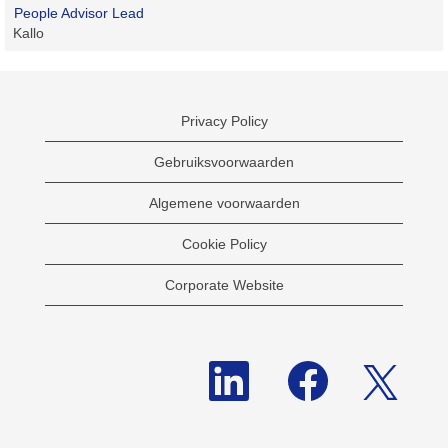
People Advisor Lead
Kallo
Privacy Policy
Gebruiksvoorwaarden
Algemene voorwaarden
Cookie Policy
Corporate Website
O
O
O
p
p
p
e
e
e
n
n
n
t
t
t
i
i
i
n
n